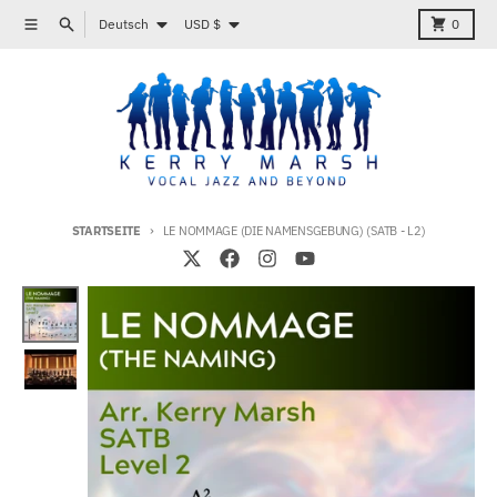
Direkt zum Inhalt
Sprache
Land/Region
Menü
Suchen
Karren
Deutsch
USD $
0
STARTSEITE
LE NOMMAGE (DIE NAMENSGEBUNG) (SATB - L2)
Zu Produktinformationen springen