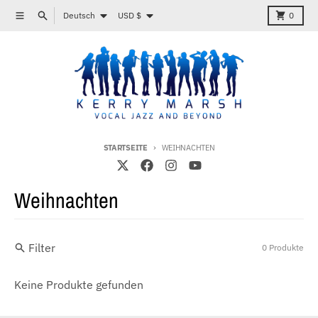
Direkt zum Inhalt
Sprache
Land/Region
Menü
Suchen
Karren
Deutsch
USD $
0
STARTSEITE
WEIHNACHTEN
Weihnachten
Filter
0 Produkte
Keine Produkte gefunden